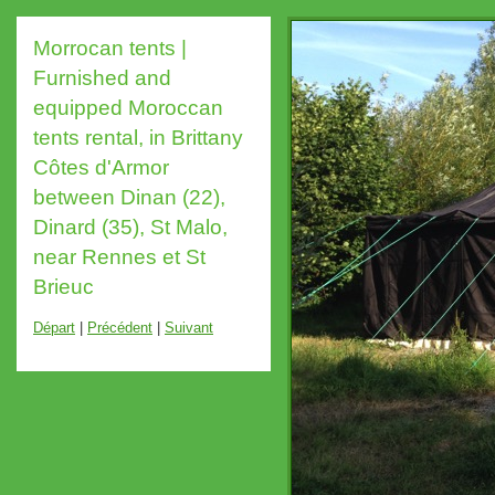
Morrocan tents |
Furnished and
equipped Moroccan
tents rental, in Brittany
Côtes d'Armor
between Dinan (22),
Dinard (35), St Malo,
near Rennes et St
Brieuc
Départ
|
Précédent
|
Suivant