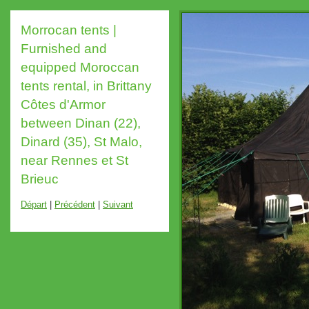
Morrocan tents |
Furnished and
equipped Moroccan
tents rental, in Brittany
Côtes d'Armor
between Dinan (22),
Dinard (35), St Malo,
near Rennes et St
Brieuc
Départ
|
Précédent
|
Suivant