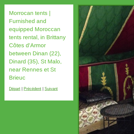
Morrocan tents |
Furnished and
equipped Moroccan
tents rental, in Brittany
Côtes d'Armor
between Dinan (22),
Dinard (35), St Malo,
near Rennes et St
Brieuc
Départ
|
Précédent
|
Suivant