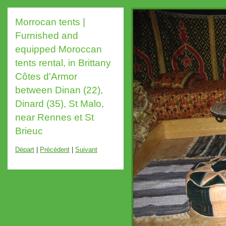
Morrocan tents |
Furnished and
equipped Moroccan
tents rental, in Brittany
Côtes d'Armor
between Dinan (22),
Dinard (35), St Malo,
near Rennes et St
Brieuc
Départ
|
Précédent
|
Suivant