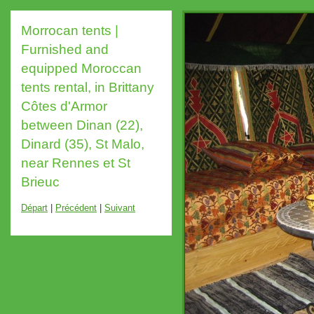
Morrocan tents |
Furnished and
equipped Moroccan
tents rental, in Brittany
Côtes d'Armor
between Dinan (22),
Dinard (35), St Malo,
near Rennes et St
Brieuc
Départ
|
Précédent
|
Suivant